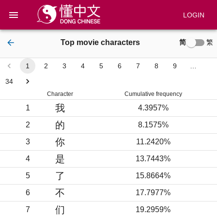
LOGIN
简
繁
Top movie characters
1
2
3
4
5
6
7
8
9
…
34
Character
Cumulative frequency
我
1
4.3957%
的
2
8.1575%
你
3
11.2420%
是
4
13.7443%
了
5
15.8664%
不
6
17.7977%
们
7
19.2959%