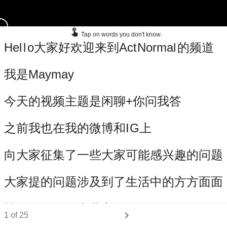
Privacy policy
Dictionary
@dong_chinese
Tap on words you don't know.
Terms of service
Media
dong_chinese
H
e
l
l
o
大家
好
欢迎
来到
A
c
t
N
o
r
m
a
l
的
频道
Contact us
Test level
Partners
我
是
M
a
y
m
a
y
Careers
Character Wiki
今天
的
视频
主题
是
闲聊
+
你
问
我
答
之前
我
也
在
我
的
微
博
和
I
G
上
向
大家
征集
了
一些
大家
可能
感兴趣
的
问题
大家
提
的
问题
涉及
到
了
生活
中
的
方方面面
就
例如
包括
了
事业
方面
的
1
of
25