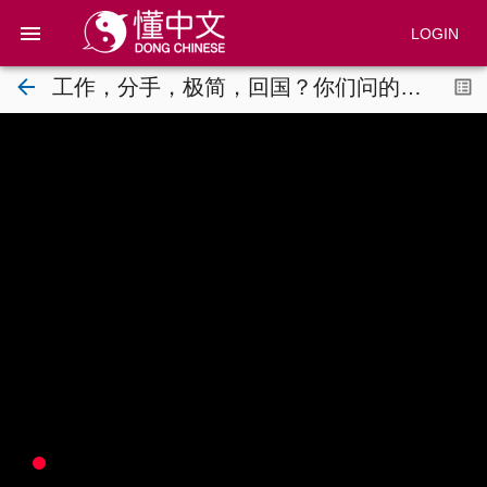
LOGIN
工作，分手，极简，回国？你们问的我都答了！
HOME
CHANNELS
SEARCH
Pricing
Blog
@dong.chinese
Give a gift
Roadmap
@dong.chinese