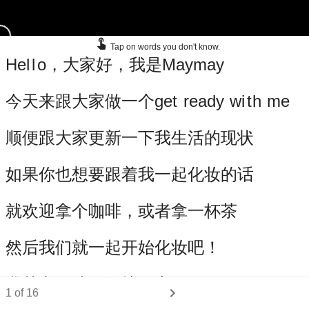
Privacy policy
Dictionary
@dong_chinese
Tap on words you don't know.
Terms of service
Media
dong_chinese
H
e
l
l
o
，
大家
好
，
我
是
M
a
y
m
a
y
Contact us
Test level
Partners
今天
来
跟
大家
做
一
个
g
e
t
r
e
a
d
y
w
i
t
h
m
e
Careers
Character Wiki
顺便
跟
大家
更新
一下
我
生活
的
现状
如果
你
也
想要
跟着
我
一起
化妆
的话
就
欢迎
拿
个
咖啡
，
或者
拿
一
杯
茶
然后
我们
就
一起
开始
化妆
吧
！
我
其实
刚才
已经
护肤
完
了
1
of
16