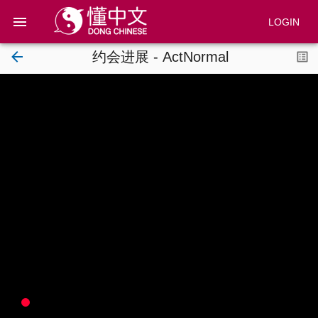
LOGIN
约会进展
-
ActNormal
HOME
CHANNELS
SEARCH
Pricing
Blog
@dong.chinese
Give a gift
Roadmap
@dong.chinese